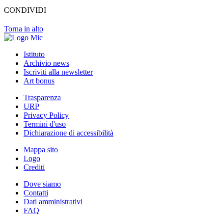
CONDIVIDI
Torna in alto
Istituto
Archivio news
Iscriviti alla newsletter
Art bonus
Trasparenza
URP
Privacy Policy
Termini d'uso
Dichiarazione di accessibilità
Mappa sito
Logo
Crediti
Dove siamo
Contatti
Dati amministrativi
FAQ