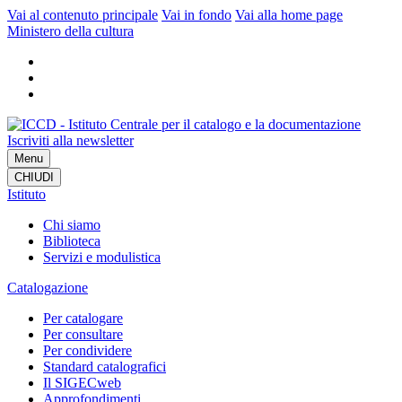
Vai al contenuto principale
Vai in fondo
Vai alla home page
Ministero della cultura
Iscriviti alla newsletter
Menu
CHIUDI
Istituto
Chi siamo
Biblioteca
Servizi e modulistica
Catalogazione
Per catalogare
Per consultare
Per condividere
Standard catalografici
Il SIGECweb
Approfondimenti