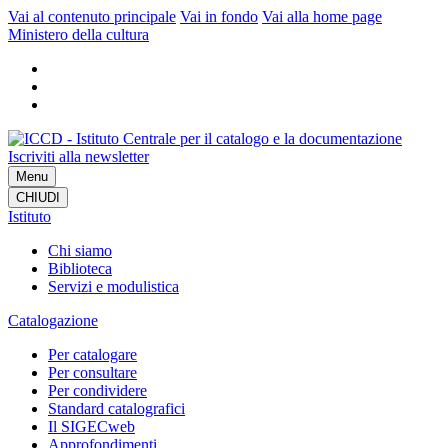
Vai al contenuto principale
Vai in fondo
Vai alla home page
Ministero della cultura
Iscriviti alla newsletter
Menu
CHIUDI
Istituto
Chi siamo
Biblioteca
Servizi e modulistica
Catalogazione
Per catalogare
Per consultare
Per condividere
Standard catalografici
Il SIGECweb
Approfondimenti