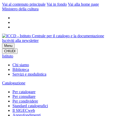
Vai al contenuto principale
Vai in fondo
Vai alla home page
Ministero della cultura
Iscriviti alla newsletter
Menu
CHIUDI
Istituto
Chi siamo
Biblioteca
Servizi e modulistica
Catalogazione
Per catalogare
Per consultare
Per condividere
Standard catalografici
Il SIGECweb
Approfondimenti