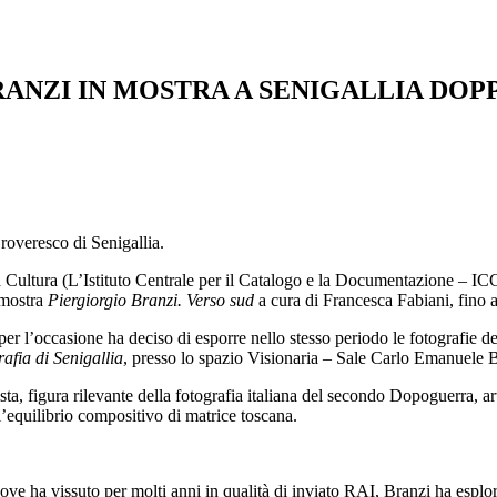
ANZI IN MOSTRA A SENIGALLIA DOPP
roveresco di Senigallia.
della Cultura (L’Istituto Centrale per il Catalogo e la Documentazione 
 mostra
Piergiorgio Branzi. Verso sud
a cura di Francesca Fabiani, fino 
er l’occasione ha deciso di esporre nello stesso periodo le fotografie de
afia di Senigallia
, presso lo spazio Visionaria – Sale Carlo Emanuele B
ta, figura rilevante della fotografia italiana del secondo Dopoguerra, art
l’equilibrio compositivo di matrice toscana.
ove ha vissuto per molti anni in qualità di inviato RAI, Branzi ha esplora