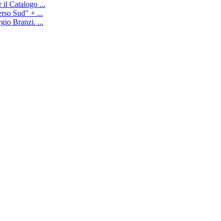
il Catalogo ...
rso Sud" + ...
io Branzi. ...