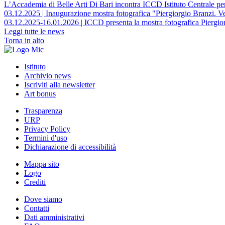
L’Accademia di Belle Arti Di Bari incontra ICCD Istituto Centrale per 
03.12.2025 | Inaugurazione mostra fotografica "Piergiorgio Branzi. Ve
03.12.2025-16.01.2026 | ICCD presenta la mostra fotografica Piergiorg
Leggi tutte le news
Torna in alto
Istituto
Archivio news
Iscriviti alla newsletter
Art bonus
Trasparenza
URP
Privacy Policy
Termini d'uso
Dichiarazione di accessibilità
Mappa sito
Logo
Crediti
Dove siamo
Contatti
Dati amministrativi