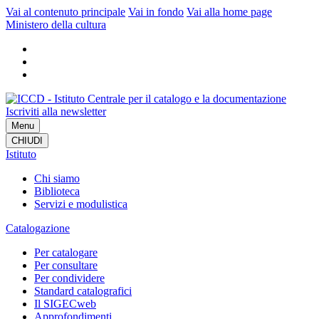
Vai al contenuto principale
Vai in fondo
Vai alla home page
Ministero della cultura
Iscriviti alla newsletter
Menu
CHIUDI
Istituto
Chi siamo
Biblioteca
Servizi e modulistica
Catalogazione
Per catalogare
Per consultare
Per condividere
Standard catalografici
Il SIGECweb
Approfondimenti