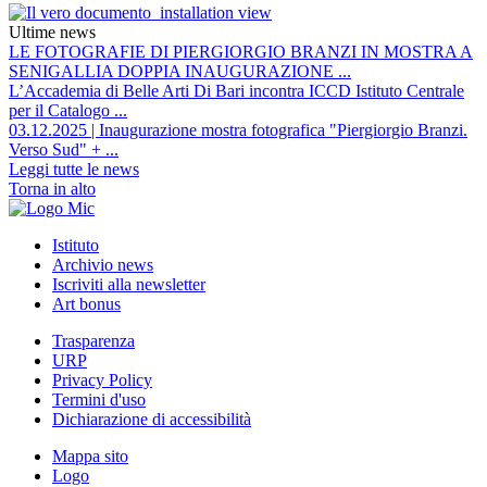
Ultime news
LE FOTOGRAFIE DI PIERGIORGIO BRANZI IN MOSTRA A
SENIGALLIA DOPPIA INAUGURAZIONE ...
L’Accademia di Belle Arti Di Bari incontra ICCD Istituto Centrale
per il Catalogo ...
03.12.2025 | Inaugurazione mostra fotografica "Piergiorgio Branzi.
Verso Sud" + ...
Leggi tutte le news
Torna in alto
Istituto
Archivio news
Iscriviti alla newsletter
Art bonus
Trasparenza
URP
Privacy Policy
Termini d'uso
Dichiarazione di accessibilità
Mappa sito
Logo