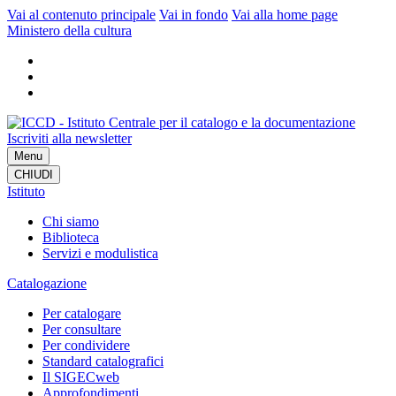
Vai al contenuto principale
Vai in fondo
Vai alla home page
Ministero della cultura
Iscriviti alla newsletter
Menu
CHIUDI
Istituto
Chi siamo
Biblioteca
Servizi e modulistica
Catalogazione
Per catalogare
Per consultare
Per condividere
Standard catalografici
Il SIGECweb
Approfondimenti